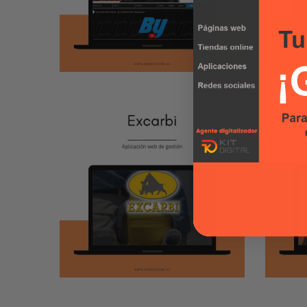
ByMotors
B
APLICACIÓN WEB
/
AP
PÁGINA WEB
PÁ
Excarbi App
P
APLICACIÓN WEB
AP