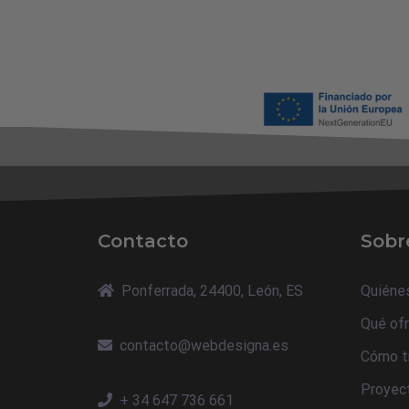
Contacto
Sobr
Ponferrada, 24400, León, ES
Quiéne
Qué of
contacto@webdesigna.es
Cómo t
Proyec
+ 34 647 736 661