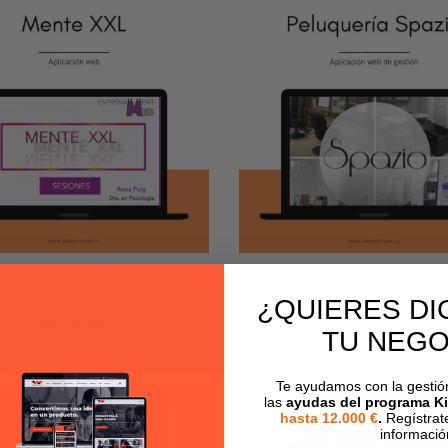
Peluquería
ente XXL
Spazio App
LICACIÓN WEB
/
GINA WEB
APLICACIÓN WEB
¿QUIERES DI
TU NEGO
Te ayudamos con la gestión 
las
ayudas del programa Kit
hasta 12.000 €
.
Regístrat
informació