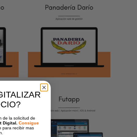
Panadería
Darío App
APLICACIÓN WEB
GITALIZAR
CIO?
FutApp: La
de la solicitud de
app para
 Digital.
Consigue
entrenadores
e para recibir mas
n.