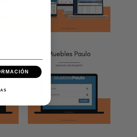
de fútbol
APLICACIÓN MÓVIL
/
APLICACIÓN WEB
FORMACIÓN
Muebles
IAS
Paulo App
APLICACIÓN WEB