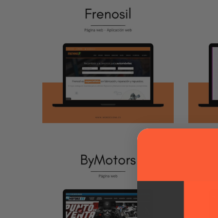
Frenosil
M
APLICACIÓN WEB
/
PÁGINA WEB
/
TIENDA
AP
ONLINE
PÁ