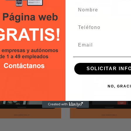
idBike
CrossApp
LICACIÓN WEB
/
APLICACIÓN MÓVIL
/
GINA WEB
APLICACIÓN WEB
SOLICITAR IN
Rpc
MotorSport
NO, GRAC
ayAndGo
App
LICACIÓN WEB
APLICACIÓN WEB