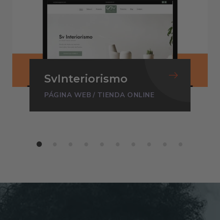
VitiCampo
PÁGINA WEB
/
TIENDA ONLINE
1
2
3
4
5
6
7
8
9
1
0