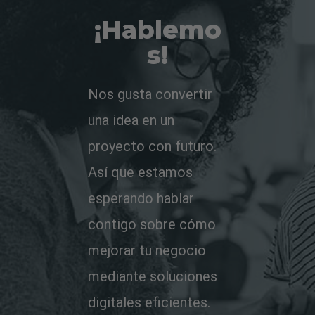
¡Hablemo
s!
Nos gusta convertir
una idea en un
proyecto con futuro.
Así que estamos
esperando hablar
contigo sobre cómo
mejorar tu negocio
mediante soluciones
digitales eficientes.