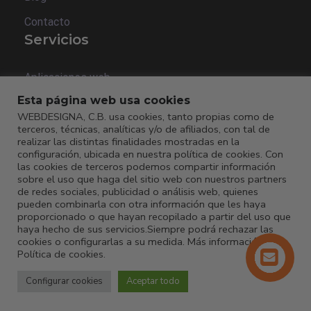
Contacto
Servicios
Aplicaciones web
Esta página web usa cookies
Aplicaciones móviles
WEBDESIGNA, C.B. usa cookies, tanto propias como de
Páginas web
terceros, técnicas, analíticas y/o de afiliados, con tal de
realizar las distintas finalidades mostradas en la
Tiendas Online
configuración, ubicada en nuestra política de cookies. Con
las cookies de terceros podemos compartir información
Software de gestión CRM / ERP
sobre el uso que haga del sitio web con nuestros partners
de redes sociales, publicidad o análisis web, quienes
Redes sociales / Protección de datos
pueden combinarla con otra información que les haya
proporcionado o que hayan recopilado a partir del uso que
haya hecho de sus servicios.Siempre podrá rechazar las
cookies o configurarlas a su medida. Más información:
Legal
Política de cookies
.
Configurar cookies
Aceptar todo
Política de privacidad
Aviso legal