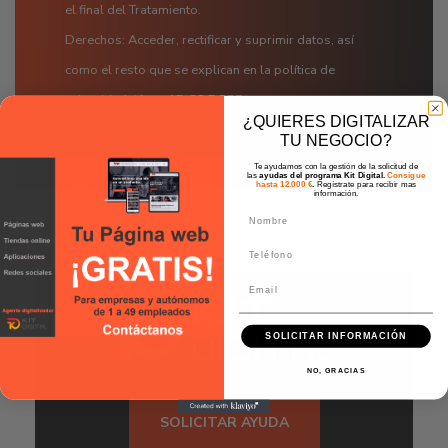
el final del Tratamiento.
Derechos: Acceder, rectificar y suprimir datos, así
como el resto que se explican en la política de
privacidad. (Arts. 15-22 RGPD)
¿QUIERES DIGITALIZAR
Más información en nuestra
política de privacidad
.
TU NEGOCIO?
Te ayudamos con la gestión de la solicitud de
las
ayudas del programa Kit Digital.
Consigue
hasta 12.000 €
.
Regístrate para recibir mas
información.
SOLICITAR INFORMACIÓN
NO, GRACIAS
SOLICITAR AYUDA